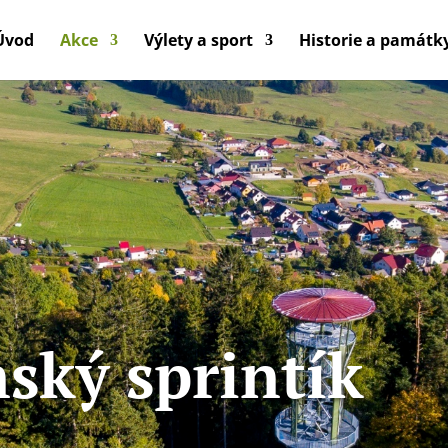
Úvod
Akce
Výlety a sport
Historie a památk
ský sprintík