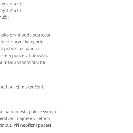
eny a muži)
eny a muži)
muži)
 Jako první bude startovat
dníci z první kategorie
ní poběží až nahoru.
ístě a pouze v hotovosti.
u a malou vzpomínku na
ed po jejím skončení.
ně na náměstí, pak se vydejte
erstvení najdete v Letním
ednou).
Při nepřízni počasí