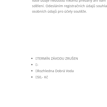
Vaše údaje nebudou nikomu předány ani vám n
sdělení. Odesláním registračních údajů souhl
osobních údajů pro účely soutěže.

TERMÍN ZÁVODU ZRUŠEN

-

Rozhledna Dobrá Voda

50,- Kč