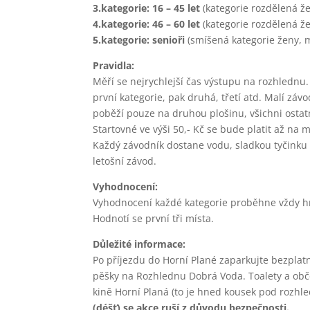
3.kategorie: 16 – 45 let
(kategorie rozdělená ž
4.kategorie: 46 – 60 let
(kategorie rozdělená ž
5.kategorie: senioři
(smíšená kategorie ženy, 
Pravidla:
Měří se nejrychlejší čas výstupu na rozhlednu.
první kategorie, pak druhá, třetí atd. Malí závo
poběží pouze na druhou plošinu, všichni ostat
Startovné ve výši 50,- Kč se bude platit až na m
Každý závodník dostane vodu, sladkou tyčink
letošní závod.
Vyhodnocení:
Vyhodnocení každé kategorie proběhne vždy hn
Hodnotí se první tři místa.
Důležité informace:
Po příjezdu do Horní Plané zaparkujte bezplat
pěšky na Rozhlednu Dobrá Voda. Toalety a obč
kině Horní Planá (to je hned kousek pod rozhl
(déšť) se akce ruší z důvodu bezpečnosti.