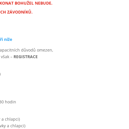
 KONAT BOHUŽEL NEBUDE.
ÝCH ZÁVODNÍKŮ.
ři níže
 kapacitních důvodů omezen,
 však –
REGISTRACE
)
30 hodin
 a chlapci)
vky a chlapci)