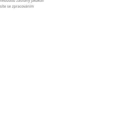
ebudou zasílány jakákoli
asíte se zpracováním