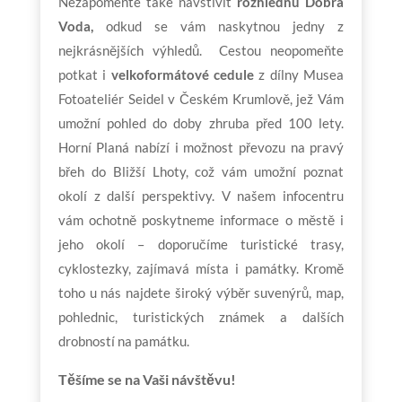
Nezapomeňte také navštívit
rozhlednu Dobrá
Voda,
odkud se vám naskytnou jedny z
nejkrásnějších výhledů. Cestou neopomeňte
potkat i
velkoformátové cedule
z dílny Musea
Fotoateliér Seidel v Českém Krumlově, jež Vám
umožní pohled do doby zhruba před 100 lety.
Horní Planá nabízí i možnost převozu na pravý
břeh do Bližší Lhoty, což vám umožní poznat
okolí z další perspektivy. V našem infocentru
vám ochotně poskytneme informace o městě i
jeho okolí – doporučíme turistické trasy,
cyklostezky, zajímavá místa i památky. Kromě
toho u nás najdete široký výběr suvenýrů, map,
pohlednic, turistických známek a dalších
drobností na památku.
Těšíme se na Vaši návštěvu!