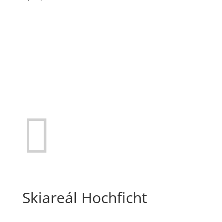

Skiareál Hochficht