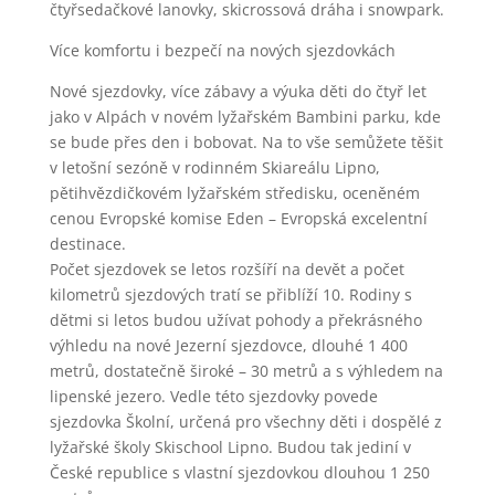
čtyřsedačkové lanovky, skicrossová dráha i snowpark.
Více komfortu i bezpečí na nových sjezdovkách
Nové sjezdovky, více zábavy a výuka děti do čtyř let
jako v Alpách v novém lyžařském Bambini parku, kde
se bude přes den i bobovat. Na to vše semůžete těšit
v letošní sezóně v rodinném Skiareálu Lipno,
pětihvězdičkovém lyžařském středisku, oceněném
cenou Evropské komise Eden – Evropská excelentní
destinace.
Počet sjezdovek se letos rozšíří na devět a počet
kilometrů sjezdových tratí se přiblíží 10. Rodiny s
dětmi si letos budou užívat pohody a překrásného
výhledu na nové Jezerní sjezdovce, dlouhé 1 400
metrů, dostatečně široké – 30 metrů a s výhledem na
lipenské jezero. Vedle této sjezdovky povede
sjezdovka Školní, určená pro všechny děti i dospělé z
lyžařské školy Skischool Lipno. Budou tak jediní v
České republice s vlastní sjezdovkou dlouhou 1 250