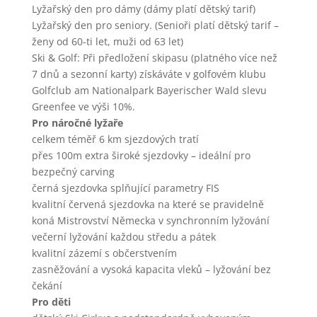
Lyžařský den pro dámy (dámy platí dětský tarif)
Lyžařský den pro seniory. (Senioři platí dětský tarif –
ženy od 60-ti let, muži od 63 let)
Ski & Golf: Při předložení skipasu (platného více než
7 dnů a sezonní karty) získáváte v golfovém klubu
Golfclub am Nationalpark Bayerischer Wald slevu
Greenfee ve výši 10%.
Pro náročné lyžaře
celkem téměř 6 km sjezdových tratí
přes 100m extra široké sjezdovky – ideální pro
bezpečný carving
černá sjezdovka splňující parametry FIS
kvalitní červená sjezdovka na které se pravidelně
koná Mistrovství Německa v synchronním lyžování
večerní lyžování každou středu a pátek
kvalitní zázemí s občerstvením
zasněžování a vysoká kapacita vleků – lyžování bez
čekání
Pro děti