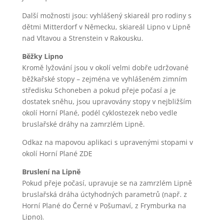
Další možnosti jsou: vyhlášený skiareál pro rodiny s
dětmi Mitterdorf v Německu, skiareál Lipno v Lipně
nad Vltavou a Strenstein v Rakousku.
Běžky Lipno
Kromě lyžování jsou v okolí velmi dobře udržované
běžkařské stopy – zejména ve vyhlášeném zimním
středisku Schoneben a pokud přeje počasí a je
dostatek sněhu, jsou upravovány stopy v nejbližším
okolí Horní Plané, podél cyklostezek nebo vedle
bruslařské dráhy na zamrzlém Lipně.
Odkaz na mapovou aplikaci s upravenými stopami v
okolí Horní Plané ZDE
Bruslení na Lipně
Pokud přeje počasí, upravuje se na zamrzlém Lipně
bruslařská dráha úctyhodných parametrů (např. z
Horní Plané do Černé v Pošumaví, z Frymburka na
Lipno).