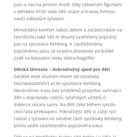
jsou u nás na prvním místě. Díky zábavným figurkám
v dětském hřišti Vaše děti snáze a hravou formou
naučí základům lyžování.
Mimořádný komfort nabízí dětem a začátečníkům na
Hochfichtu také 185 m dlouhý zastřešený pojízdný
pás na sjezdovce Rehberg. K zastřešenému
pojízdnému pásu se snadno dostanete po krátké
jízdě na kotvovém vleku Holzschlaglifte!
Dětská Skiroute – dobrodružný sjezd pro děti
Začátek vede útulným lesem od sjezdovky
Hochwaldabfahrt až ke sjezdovce Rehberg.
Nenáročnou trasu bez problémů projedou začínající
děti v doprovodu rodičů, lyžařských učitelů či
dokonce docela samy. Na děti čeká během sjezdu
celá řada překvapení. Pokročilejší děti si zažijí ryzí
radost z lyžování na zvlněné části sjezdovky Rehberg
přímo vedle zastřešeného pojízdného pásu.
Děti se na Hochfichtu budou cítit dobře i u jídla. V