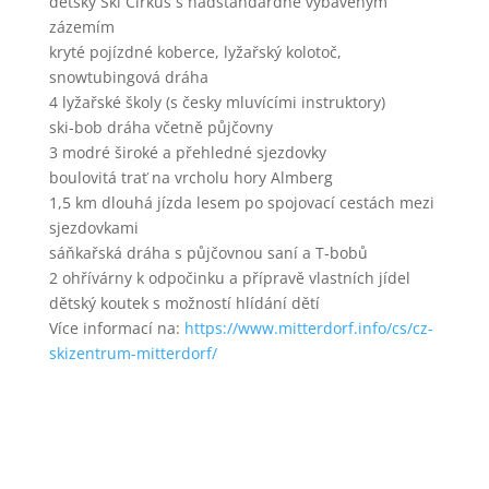
dětský Ski Cirkus s nadstandardně vybaveným
zázemím
kryté pojízdné koberce, lyžařský kolotoč,
snowtubingová dráha
4 lyžařské školy (s česky mluvícími instruktory)
ski-bob dráha včetně půjčovny
3 modré široké a přehledné sjezdovky
boulovitá trať na vrcholu hory Almberg
1,5 km dlouhá jízda lesem po spojovací cestách mezi
sjezdovkami
sáňkařská dráha s půjčovnou saní a T-bobů
2 ohřívárny k odpočinku a přípravě vlastních jídel
dětský koutek s možností hlídání dětí
Více informací na:
https://www.mitterdorf.info/cs/cz-
skizentrum-mitterdorf/