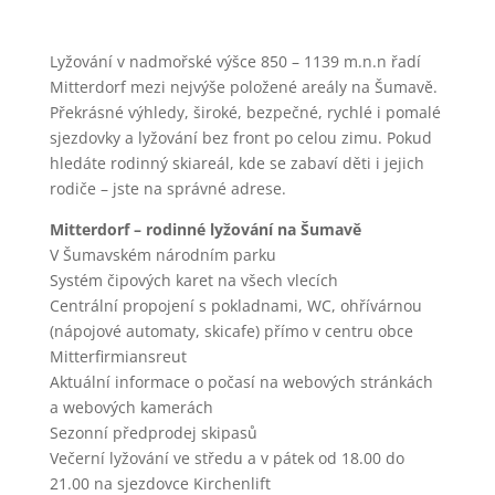
Lyžování v nadmořské výšce 850 – 1139 m.n.n řadí
Mitterdorf mezi nejvýše položené areály na Šumavě.
Překrásné výhledy, široké, bezpečné, rychlé i pomalé
sjezdovky a lyžování bez front po celou zimu. Pokud
hledáte rodinný skiareál, kde se zabaví děti i jejich
rodiče – jste na správné adrese.
Mitterdorf – rodinné lyžování na Šumavě
V Šumavském národním parku
Systém čipových karet na všech vlecích
Centrální propojení s pokladnami, WC, ohřívárnou
(nápojové automaty, skicafe) přímo v centru obce
Mitterfirmiansreut
Aktuální informace o počasí na webových stránkách
a webových kamerách
Sezonní předprodej skipasů
Večerní lyžování ve středu a v pátek od 18.00 do
21.00 na sjezdovce Kirchenlift