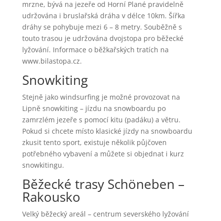
mrzne, bývá na jezeře od Horní Plané pravidelně
udržována i bruslařská dráha v délce 10km. Šířka
dráhy se pohybuje mezi 6 – 8 metry. Souběžně s
touto trasou je udržována dvojstopa pro běžecké
lyžování. Informace o běžkařských tratích na
www.bilastopa.cz.
Snowkiting
Stejně jako windsurfing je možné provozovat na
Lipně snowkiting – jízdu na snowboardu po
zamrzlém jezeře s pomocí kitu (padáku) a větru.
Pokud si chcete místo klasické jízdy na snowboardu
zkusit tento sport, existuje několik půjčoven
potřebného vybavení a můžete si objednat i kurz
snowkitingu.
Běžecké trasy Schöneben –
Rakousko
Velký běžecký areál – centrum severského lyžování