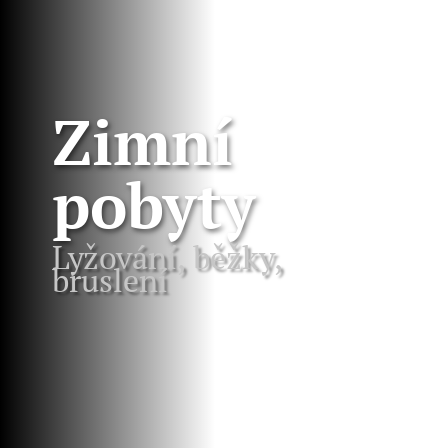
Zimní
pobyty
Lyžování, běžky,
bruslení