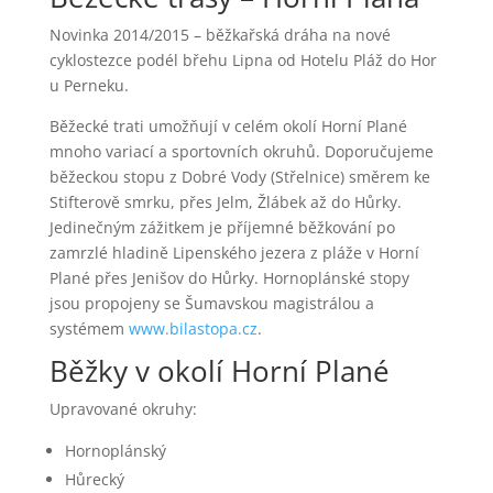
Novinka 2014/2015 – běžkařská dráha na nové
cyklostezce podél břehu Lipna od Hotelu Pláž do Hor
u Perneku.
Běžecké trati umožňují v celém okolí Horní Plané
mnoho variací a sportovních okruhů. Doporučujeme
běžeckou stopu z Dobré Vody (Střelnice) směrem ke
Stifterově smrku, přes Jelm, Žlábek až do Hůrky.
Jedinečným zážitkem je příjemné běžkování po
zamrzlé hladině Lipenského jezera z pláže v Horní
Plané přes Jenišov do Hůrky. Hornoplánské stopy
jsou propojeny se Šumavskou magistrálou a
systémem
www.bilastopa.cz
.
Běžky v okolí Horní Plané
Upravované okruhy:
Hornoplánský
Hůrecký