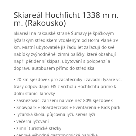
Skiareál Hochficht 1338 m n.
m. (Rakousko)
Skiareál na rakouské straně Šumavy je špičkovým
lyžařským střediskem vzdáleným od Horní Plané 39
km. Místní ubytovatelé již řadu let zařazují do své
nabídky zvýhodněné zimní balíčky, které obsahují
např. pětidenní skipas, ubytování s polopenzí a
dopravu autobusem přímo do střediska.
• 20 km sjezdovek pro začátečníky i závodní lyžaře vč.
trasy odpovídající FIS z vrcholu Hochfichtu přímo k
dolní stanici lanovky
• zasněžovací zařízení na více než 80% sjezdovek
• Snowpark + Boardercross + Eventarena + Kids park
• lyžařská škola, půjčovna lyží, servis lyží
• večerní lyžování
• zimní turistické stezky
• cenově výhodná gastronomická nabídka