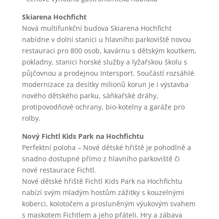
Skiarena Hochficht
Nová multifunkční budova Skiarena Hochficht
nabídne v dolní stanici u hlavního parkoviště novou
restauraci pro 800 osob, kavárnu s dětským koutkem,
pokladny, stanici horské služby a lyžařskou školu s
půjčovnou a prodejnou Intersport. Součástí rozsáhlé
modernizace za desítky milionů korun je i výstavba
nového dětského parku, sáňkařské dráhy,
protipovodňové ochrany, bio-kotelny a garáže pro
rolby.
Nový Fichtl Kids Park na Hochfichtu
Perfektní poloha – Nové dětské hřiště je pohodlně a
snadno dostupné přímo z hlavního parkoviště či
nové restaurace Fichtl.
Nové dětské hřiště Fichtl Kids Park na Hochfichtu
nabízí svým mladým hostům zážitky s kouzelnými
koberci, kolotočem a prosluněným výukovým svahem
s maskotem Fichtlem a jeho přáteli. Hry a zábava