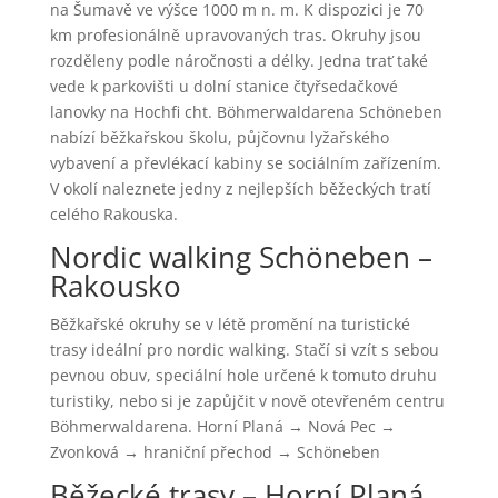
na Šumavě ve výšce 1000 m n. m. K dispozici je 70
km profesionálně upravovaných tras. Okruhy jsou
rozděleny podle náročnosti a délky. Jedna trať také
vede k parkovišti u dolní stanice čtyřsedačkové
lanovky na Hochfi cht. Böhmerwaldarena Schöneben
nabízí běžkařskou školu, půjčovnu lyžařského
vybavení a převlékací kabiny se sociálním zařízením.
V okolí naleznete jedny z nejlepších běžeckých tratí
celého Rakouska.
Nordic walking Schöneben –
Rakousko
Běžkařské okruhy se v létě promění na turistické
trasy ideální pro nordic walking. Stačí si vzít s sebou
pevnou obuv, speciální hole určené k tomuto druhu
turistiky, nebo si je zapůjčit v nově otevřeném centru
Böhmerwaldarena. Horní Planá → Nová Pec →
Zvonková → hraniční přechod → Schöneben
Běžecké trasy – Horní Planá