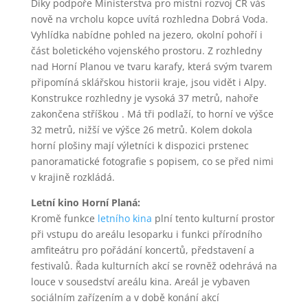
Díky podpoře Ministerstva pro místní rozvoj ČR vás
nově na vrcholu kopce uvítá rozhledna Dobrá Voda.
Vyhlídka nabídne pohled na jezero, okolní pohoří i
část boletického vojenského prostoru. Z rozhledny
nad Horní Planou ve tvaru karafy, která svým tvarem
připomíná sklářskou historii kraje, jsou vidět i Alpy.
Konstrukce rozhledny je vysoká 37 metrů, nahoře
zakončena stříškou . Má tři podlaží, to horní ve výšce
32 metrů, nižší ve výšce 26 metrů. Kolem dokola
horní plošiny mají výletníci k dispozici prstenec
panoramatické fotografie s popisem, co se před nimi
v krajině rozkládá.
Letní kino Horní Planá:
Kromě funkce
letního kina
plní tento kulturní prostor
při vstupu do areálu lesoparku i funkci přírodního
amfiteátru pro pořádání koncertů, představení a
festivalů. Řada kulturních akcí se rovněž odehrává na
louce v sousedství areálu kina. Areál je vybaven
sociálním zařízením a v době konání akcí