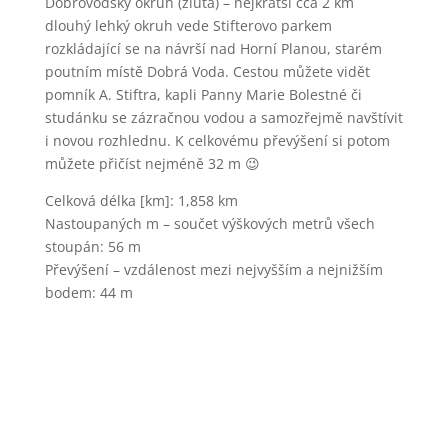
Dobrovodský okruh (žlutá) – nejkratší cca 2 km
dlouhý lehký okruh vede Stifterovo parkem
rozkládající se na návrší nad Horní Planou, starém
poutním místě Dobrá Voda. Cestou můžete vidět
pomník A. Stiftra, kapli Panny Marie Bolestné či
studánku se zázračnou vodou a samozřejmě navštívit
i novou rozhlednu. K celkovému převýšení si potom
můžete přičíst nejméně 32 m 😉
Celková délka [km]: 1,858 km
Nastoupaných m – součet výškových metrů všech
stoupán: 56 m
Převýšení – vzdálenost mezi nejvyšším a nejnižším
bodem: 44 m