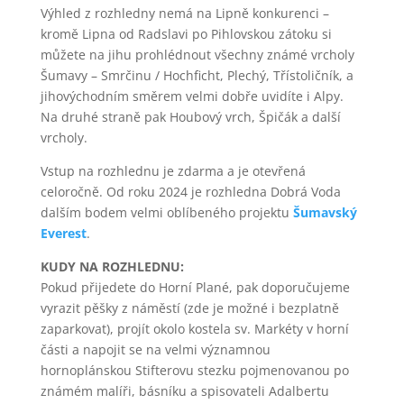
Výhled z rozhledny nemá na Lipně konkurenci –
kromě Lipna od Radslavi po Pihlovskou zátoku si
můžete na jihu prohlédnout všechny známé vrcholy
Šumavy – Smrčinu / Hochficht, Plechý, Třístoličník, a
jihovýchodním směrem velmi dobře uvidíte i Alpy.
Na druhé straně pak Houbový vrch, Špičák a další
vrcholy.
Vstup na rozhlednu je zdarma a je otevřená
celoročně. Od roku 2024 je rozhledna Dobrá Voda
dalším bodem velmi oblíbeného projektu
Šumavský
Everest
.
KUDY NA ROZHLEDNU:
Pokud přijedete do Horní Plané, pak doporučujeme
vyrazit pěšky z náměstí (zde je možné i bezplatně
zaparkovat), projít okolo kostela sv. Markéty v horní
části a napojit se na velmi významnou
hornoplánskou Stifterovu stezku pojmenovanou po
známém malíři, básníku a spisovateli Adalbertu