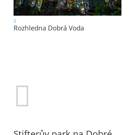
Rozhledna Dobrá Voda

Stifterův park na Dobré