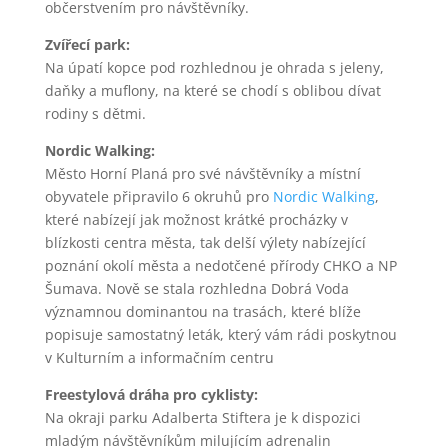
občerstvením pro návštěvníky.
Zvířecí park:
Na úpatí kopce pod rozhlednou je ohrada s jeleny,
daňky a muflony, na které se chodí s oblibou dívat
rodiny s dětmi.
Nordic Walking:
Město Horní Planá pro své návštěvníky a místní
obyvatele připravilo 6 okruhů pro
Nordic Walking
,
které nabízejí jak možnost krátké procházky v
blízkosti centra města, tak delší výlety nabízející
poznání okolí města a nedotčené přírody CHKO a NP
Šumava. Nově se stala rozhledna Dobrá Voda
významnou dominantou na trasách, které blíže
popisuje samostatný leták, který vám rádi poskytnou
v Kulturním a informačním centru
Freestylová dráha pro cyklisty:
Na okraji parku Adalberta Stiftera je k dispozici
mladým návštěvníkům milujícím adrenalin