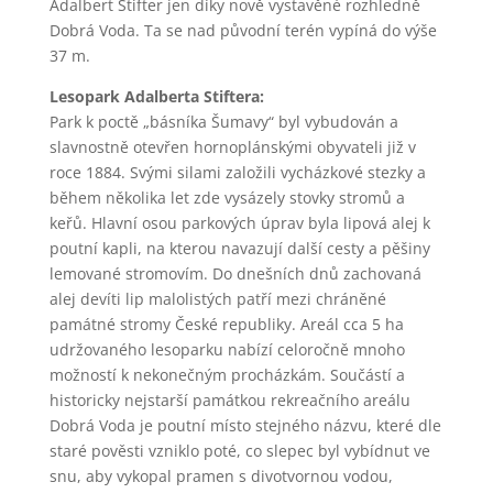
Adalbert Stifter jen díky nově vystavěné rozhledně
Dobrá Voda. Ta se nad původní terén vypíná do výše
37 m.
Lesopark Adalberta Stiftera:
Park k poctě „básníka Šumavy“ byl vybudován a
slavnostně otevřen hornoplánskými obyvateli již v
roce 1884. Svými silami založili vycházkové stezky a
během několika let zde vysázely stovky stromů a
keřů. Hlavní osou parkových úprav byla lipová alej k
poutní kapli, na kterou navazují další cesty a pěšiny
lemované stromovím. Do dnešních dnů zachovaná
alej devíti lip malolistých patří mezi chráněné
památné stromy České republiky. Areál cca 5 ha
udržovaného lesoparku nabízí celoročně mnoho
možností k nekonečným procházkám. Součástí a
historicky nejstarší památkou rekreačního areálu
Dobrá Voda je poutní místo stejného názvu, které dle
staré pověsti vzniklo poté, co slepec byl vybídnut ve
snu, aby vykopal pramen s divotvornou vodou,