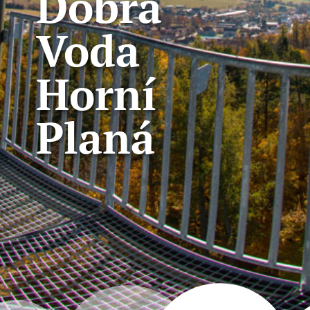
Dobrá
Voda
Horní
Planá