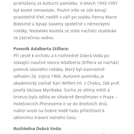
prohlášeny za kulturní památku. V letech 1993-1997
byl kostel renovován. Poutní mše se zde konají
pravidelně třetí neděli v září po svátku Panny Marie
Bolestné a bývají slaveny společně s německými
rodáky. Nedaleko kostela se stále nachází studánka
se zázračnou vodou.
Pomník Adalberta Stiftera:
Při cestě k vrcholu a k rozhledně Dobrá Voda po
stávající naučné stezce Adalberta Stiftera se nachází
pomník slavného rodáka, který byl slavnostně
odhalen 26. srpna 1906. Autorem pomníku je
akademický sochař Kari Wilfert ml. z Chebu, žák prof.
Josefa Václava Myslbeka. Socha ze slitiny mědi a
bronzu byla odlita ve slévárně Bendlmaier v Praze –
Holešovicích.Přeneseme-li se do dnešních dnů,
nabízí areál na Dobré Vodě řadu příležitostí k
aktivnímu trávení volného času.
Rozhledna Dobrá Voda: