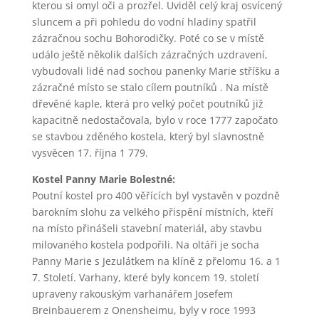
kterou si omyl oči a prozřel. Uviděl celý kraj osvícený
sluncem a při pohledu do vodní hladiny spatřil
zázračnou sochu Bohorodičky. Poté co se v místě
událo ještě několik dalších zázračných uzdravení,
vybudovali lidé nad sochou panenky Marie stříšku a
zázračné místo se stalo cílem poutníků . Na místě
dřevěné kaple, která pro velký počet poutníků již
kapacitně nedostačovala, bylo v roce 1777 započato
se stavbou zděného kostela, který byl slavnostně
vysvěcen 17. října 1 779.
Kostel Panny Marie Bolestné:
Poutní kostel pro 400 věřících byl vystavěn v pozdně
barokním slohu za velkého přispění místních, kteří
na místo přinášeli stavební materiál, aby stavbu
milovaného kostela podpořili. Na oltáři je socha
Panny Marie s Jezulátkem na klíně z přelomu 16. a 1
7. Století. Varhany, které byly koncem 19. století
upraveny rakouským varhanářem Josefem
Breinbauerem z Onensheimu, byly v roce 1993