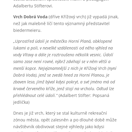
Adalbertu Stifterovi.
Vrch Dobrá Voda
(dříve Křížový vrch) již vypadá jinak,
než jak malebně líčí tento významný představitel
biedermeieru.
„Uprostřed údolí je městečko Horní Planá, obklopené
lukami a poli, v nevelké vzdálenosti od něho výhled na
vody Vltavy a dále je roztroušeno několik vesnic. Údolí
samo zase není rovné, nýbrž zdvihají se v něm větší a
menší kopce. Nejvýznamnější z nich je Křížový Vrch (nyní
Dobrá Voda), jenž se zvedá hned za Horní Planou, je
zbaven lesa, jímž býval kdysi pokryt, a své jméno má od
krvavě červeného kříže, jenž stojí na vrcholu. Odtud lze
přehlédnout celé údolí.“
(Adalbert Stifter: Popsaná
jedlička)
Dnes je již vrch, který se stal kulturně rekreační
zónou města, opět zalesněn a po dlouhé době může
návštěvník obdivovat stejné výhledy jako kdysi