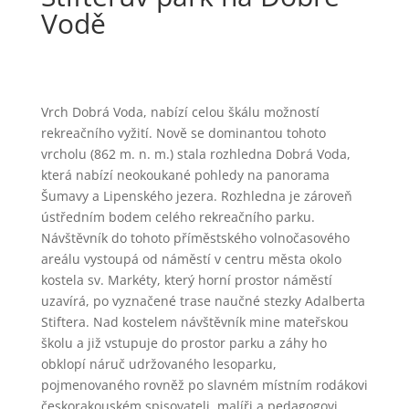
Vodě
Vrch Dobrá Voda, nabízí celou škálu možností
rekreačního vyžití. Nově se dominantou tohoto
vrcholu (862 m. n. m.) stala rozhledna Dobrá Voda,
která nabízí neokoukané pohledy na panorama
Šumavy a Lipenského jezera. Rozhledna je zároveň
ústředním bodem celého rekreačního parku.
Návštěvník do tohoto příměstského volnočasového
areálu vystoupá od náměstí v centru města okolo
kostela sv. Markéty, který horní prostor náměstí
uzavírá, po vyznačené trase naučné stezky Adalberta
Stiftera. Nad kostelem návštěvník mine mateřskou
školu a již vstupuje do prostor parku a záhy ho
obklopí náruč udržovaného lesoparku,
pojmenovaného rovněž po slavném místním rodákovi
českorakouském spisovateli, malíři a pedagogovi