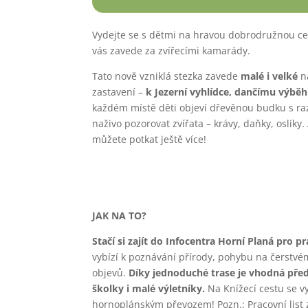
Vydejte se s dětmi na hravou dobrodružnou ces
vás zavede za zvířecími kamarády.
Tato nově vzniklá stezka zavede
malé i velké
ná
zastavení –
k Jezerní vyhlídce, dančímu výběhu
každém místě děti objeví dřevěnou budku s r
naživo pozorovat zvířata – krávy, daňky, oslíky.
můžete potkat ještě více!
JAK NA TO?
Stačí si zajít do Infocentra Horní Planá pro pra
vybízí k poznávání přírody, pohybu na čerstvé
objevů.
Díky jednoduché trase je vhodná před
školky i malé výletníky.
Na Knížecí cestu se 
hornoplánským převozem! Pozn.: Pracovní list z