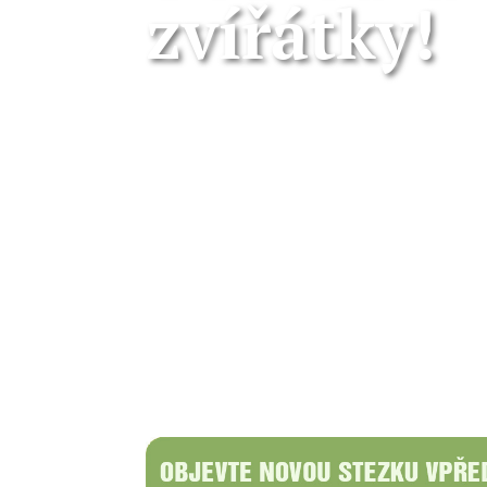
zvířátky!