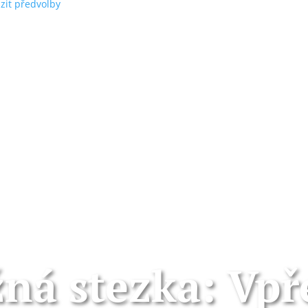
zit předvolby
ná stezka: Vpř