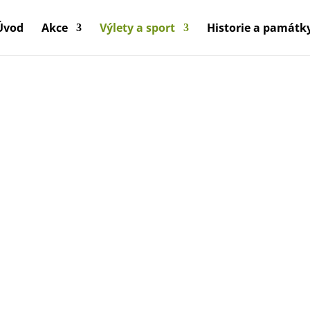
Úvod
Akce
Výlety a sport
Historie a památk