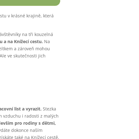
tu v krásné krajině, která
vštěvníky na tři kouzelná
 a na Knížecí cestu.
Na
azítkem a zároveň mohou
 Ale ve skutečnosti jich
covní list a vyrazit.
Stezka
m vzduchu i radosti z malých
evším pro rodiny s dětmi,
vydáte dokonce naším
ískáte také na Knížecí cestě,